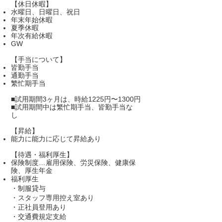
【休日休暇】
水曜日、日曜日、祝日
年末年始休暇
夏季休暇
年次有給休暇
GW
【手当について】
皆勤手当
通勤手当
繁忙期手当
■試用期間3ヶ月は、時給1225円〜1300円
■試用期間中は繁忙期手当、皆勤手当な
し
【昇給】
能力に能力に応じて昇給あり
【待遇・福利厚生】
保険制度…雇用保険、労災保険、健康保
険、厚生年金
福利厚生
・制服貸与
・スタッフ専用控え室あり
・正社員登用あり
・交通費規定支給